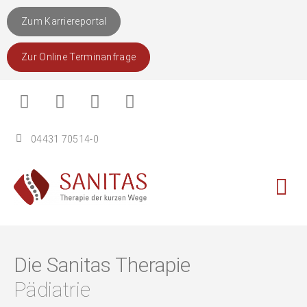
Zum Karriereportal
Zur Online Terminanfrage
04431 70514-0
Betriebli
Die Sanitas Therapie
Pädiatrie